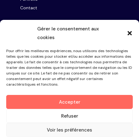
Contact
Gérer le consentement aux
Horaires
cookies
Lundi au Vendredi
Pour offrir les meilleures expériences, nous utilisons des technologies
9h-12h30 / 13h30-19h
telles que les cookies pour stocker et/ou accéder aux informations des
appareils. Le fait de consentir à ces technologies nous permettra de
Bretagne et distanciel
traiter des données telles que le comportement de navigation ou les ID
uniques sur ce site. Le fait de ne pas consentir ou de retirer son
consentement peut avoir un effet négatif sur certaines
caractéristiques et fonctions.
Suivez moi
Accepter
Refuser
Marine Novince @2026 | Tout droits réservés
|
Mentions
Voir les préférences
légales
|
Politiques de confidentialités
|
CGV