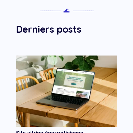
----------
🌊
----------
Derniers posts
Site vitrine énergéticienne