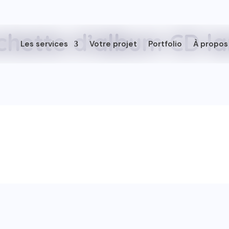
chette d’album CD l
Les services
Votre projet
Portfolio
À propos