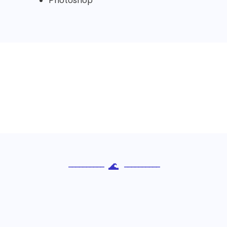
----------
🌊
----------